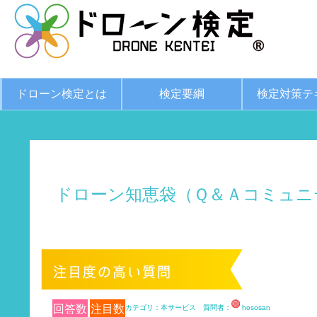
ドローン検定とは
検定要綱
検定対策テ
ドローン知恵袋（Ｑ＆Ａコミュニ
回答数
注目数
カテゴリ：本サービス 質問者：
hososan