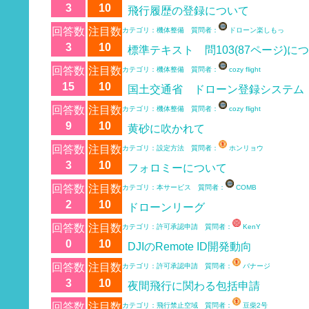
3
10
飛行履歴の登録について
回答数
注目数
カテゴリ：機体整備 質問者：
ドローン楽しもっ
3
10
標準テキスト 問103(87ページ)に
回答数
注目数
カテゴリ：機体整備 質問者：
cozy flight
15
10
国土交通省 ドローン登録システム
回答数
注目数
カテゴリ：機体整備 質問者：
cozy flight
9
10
黄砂に吹かれて
回答数
注目数
カテゴリ：設定方法 質問者：
ホンリョウ
3
10
フォロミーについて
回答数
注目数
カテゴリ：本サービス 質問者：
COMB
2
10
ドローンリーグ
回答数
注目数
カテゴリ：許可承認申請 質問者：
KenY
0
10
DJIのRemote ID開発動向
回答数
注目数
カテゴリ：許可承認申請 質問者：
バナージ
3
10
夜間飛行に関わる包括申請
回答数
注目数
カテゴリ：飛行禁止空域 質問者：
豆柴2号