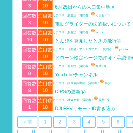
3
10
6月25日からの人口集中地区
回答数
注目数
カテゴリ：航空法 質問者：
くまおパパ
3
10
電動グライダーの法的扱いについて
回答数
注目数
カテゴリ：航空法 質問者：
rexgs
10
10
とんびを発見したときの飛行等
回答数
注目数
カテゴリ：（整備）マルチコプター 質問者：
jo6dtu
2
10
ドローン検定ページで許可・承認情
回答数
注目数
カテゴリ：航空法 質問者：
豆柴2号
0
10
YouTubeチャンネル
回答数
注目数
カテゴリ：許可承認申請 質問者：
Taiyou
8
10
DIPSの更新ga
回答数
注目数
カテゴリ：機体整備 質問者：
豆柴2号
1
10
DJI FPVリモートID書き込み
＜前
1
2
3
4
5
6